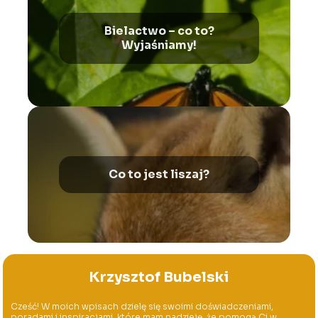
Bielactwo – co to?
Wyjaśniamy!
Co to jest liszaj?
Krzysztof Bubelski
Cześć! W moich wpisach dzielę się swoimi doświadczeniami,
poradami i inspiracjami, które mam nadzieję, że pomogą Ci w