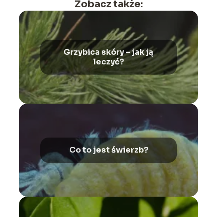
Zobacz także:
Grzybica skóry – jak ją
leczyć?
Co to jest świerzb?