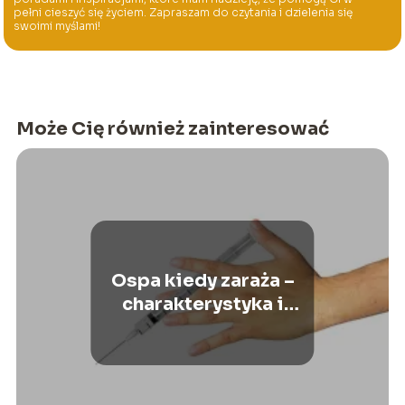
pełni cieszyć się życiem. Zapraszam do czytania i dzielenia się
swoimi myślami!
Może Cię również zainteresować
Ospa kiedy zaraża –
charakterystyka i
objawy ospy wietrznej