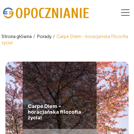
Strona główna
/
Porady
/
Carpe Diem – horacjańska filozofia
życia!
Carpe Diem –
horacjańska filozofia
życia!