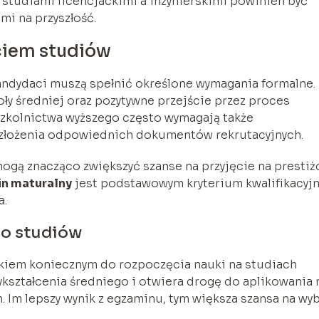
studiami licencjackimi a inżynierskimi powinien być
i na przyszłość.
ciem studiów
ndydaci muszą spełnić określone wymagania formalne.
ły średniej oraz pozytywne przejście przez proces
 szkolnictwa wyższego często wymagają także
 złożenia odpowiednich dokumentów rekrutacyjnych.
ogą znacząco zwiększyć szanse na przyjęcie na presti
n maturalny
jest podstawowym kryterium kwalifikacyj
a.
do studiów
kiem koniecznym do rozpoczęcia nauki na studiach
kształcenia średniego i otwiera drogę do aplikowania 
 Im lepszy wynik z egzaminu, tym większa szansa na wy