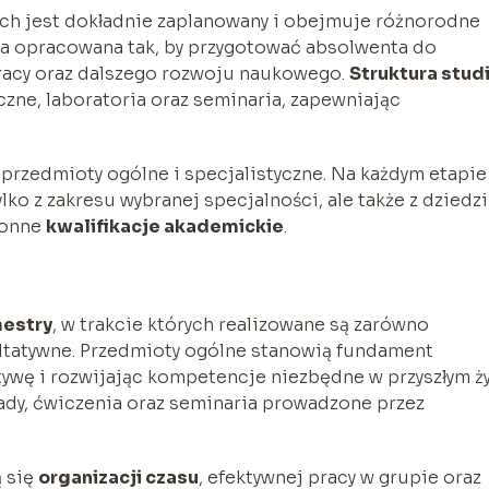
ich jest dokładnie zaplanowany i obejmuje różnorodne
ała opracowana tak, by przygotować absolwenta do
racy oraz dalszego rozwoju naukowego.
Struktura stud
czne, laboratoria oraz seminaria, zapewniając
 przedmioty ogólne i specjalistyczne. Na każdym etapie
ko z zakresu wybranej specjalności, ale także z dziedz
ronne
kwalifikacje akademickie
.
estry
, w trakcie których realizowane są zarówno
kultatywne. Przedmioty ogólne stanowią fundament
ktywę i rozwijając kompetencje niezbędne w przyszłym ż
dy, ćwiczenia oraz seminaria prowadzone przez
 się
organizacji czasu
, efektywnej pracy w grupie oraz