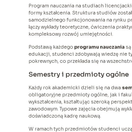
Program nauczania na studiach licencjack
formy kształcenia. Struktura studiów zost
samodzielnego funkcjonowania na rynku p
łączy wykłady teoretyczne, ćwiczenia prakty
kompleksowy rozwój umiejętności.
Podstawą każdego
programu nauczania
są
edukacji, studenci zdobywają wiedzę nie tyl
pokrewnych, co przekłada się na wszechst
Semestry i przedmioty ogólne
Każdy rok akademicki dzieli się na dwa
sem
obligatoryjne przedmioty ogólne, jak i fa
wykształcenia, kształtując szeroką perspe
zawodowym. Typowe zajęcia obejmują wykła
doświadczoną kadrę naukową.
W ramach tych przedmiotów studenci uczą