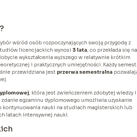
e?
wybór wśród osób rozpoczynających swoją przygodę z
tudiów licencjackich wynosi
3 lata
, co przekłada się n
dobycie wykształcenia wyższego w relatywnie krótkim
teoretycznej i praktycznych umiejętności. Każdy semest
eśnie przewidziana jest
przerwa semestralna
pozwalaj
ej.
dyplomowej
, która jest zwieńczeniem zdobytej wiedzy i
az zdanie egzaminu dyplomowego umożliwia uzyskanie
 do kontynuowania nauki na studiach magisterskich lub
h latach intensywnej nauki.
kich