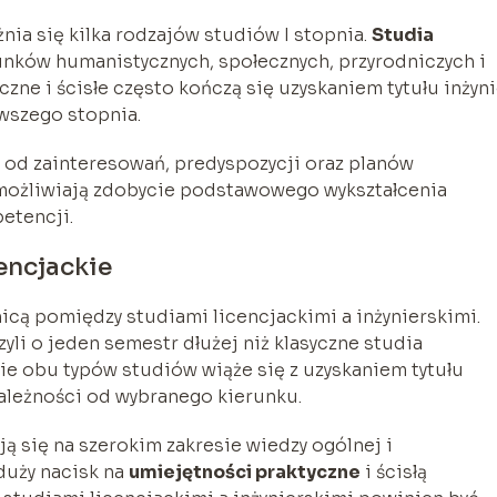
nia się kilka rodzajów studiów I stopnia.
Studia
unków humanistycznych, społecznych, przyrodniczych i
ne i ścisłe często kończą się uzyskaniem tytułu inżyni
wszego stopnia.
od zainteresowań, predyspozycji oraz planów
ożliwiają zdobycie podstawowego wykształcenia
etencji.
cencjackie
icą pomiędzy studiami licencjackimi a inżynierskimi.
czyli o jeden semestr dłużej niż klasyczne studia
enie obu typów studiów wiąże się z uzyskaniem tytułu
zależności od wybranego kierunku.
ą się na szerokim zakresie wiedzy ogólnej i
 duży nacisk na
umiejętności praktyczne
i ścisłą