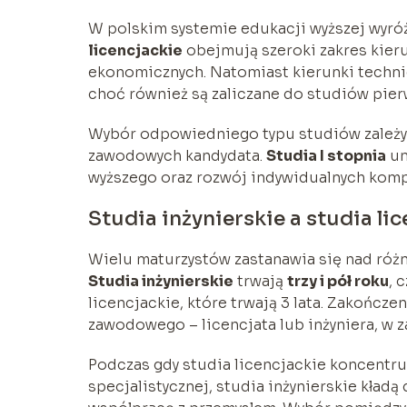
W polskim systemie edukacji wyższej wyróż
licencjackie
obejmują szeroki zakres kier
ekonomicznych. Natomiast kierunki technicz
choć również są zaliczane do studiów pier
Wybór odpowiedniego typu studiów zależy 
zawodowych kandydata.
Studia I stopnia
um
wyższego oraz rozwój indywidualnych komp
Studia inżynierskie a studia li
Wielu maturzystów zastanawia się nad różn
Studia inżynierskie
trwają
trzy i pół roku
, 
licencjackie, które trwają 3 lata. Zakończ
zawodowego – licencjata lub inżyniera, w 
Podczas gdy studia licencjackie koncentruj
specjalistycznej, studia inżynierskie kładą