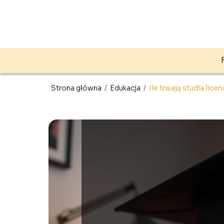
Strona główna
/
Edukacja
/
Ile trwają studia licen