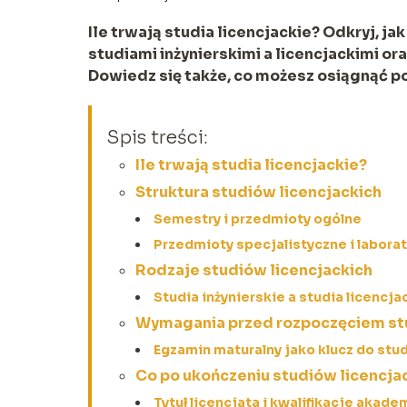
Ile trwają studia licencjackie? Odkryj, ja
studiami inżynierskimi a licencjackimi or
Dowiedz się także, co możesz osiągnąć po
Spis treści:
Ile trwają studia licencjackie?
Struktura studiów licencjackich
Semestry i przedmioty ogólne
Przedmioty specjalistyczne i laborat
Rodzaje studiów licencjackich
Studia inżynierskie a studia licencja
Wymagania przed rozpoczęciem s
Egzamin maturalny jako klucz do stu
Co po ukończeniu studiów licencja
Tytuł licencjata i kwalifikacje akade