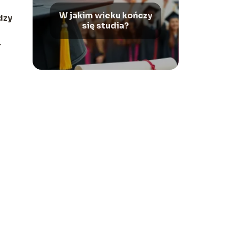
W jakim wieku kończy
dzy
się studia?
.