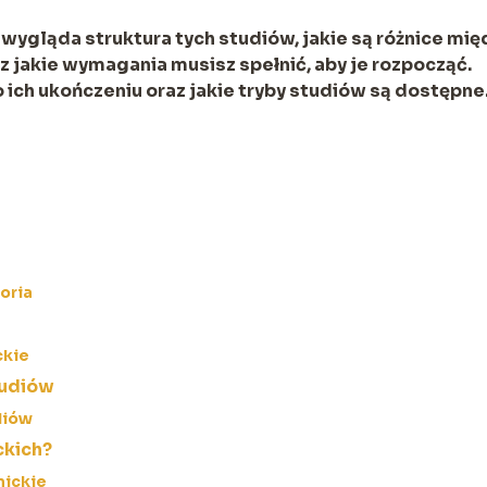
k wygląda struktura tych studiów, jakie są różnice mię
az jakie wymagania musisz spełnić, aby je rozpocząć.
 ich ukończeniu oraz jakie tryby studiów są dostępne
oria
ckie
tudiów
diów
ckich?
mickie