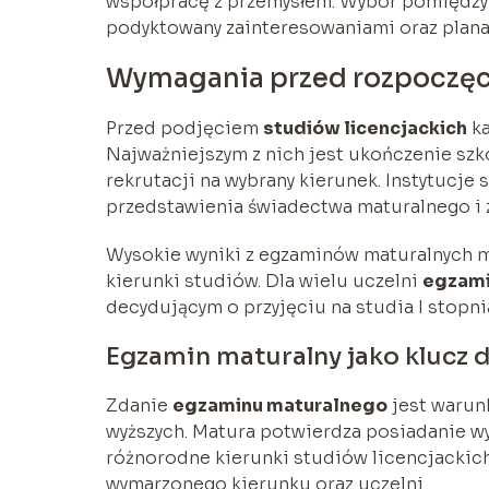
współpracę z przemysłem. Wybór pomiędzy 
podyktowany zainteresowaniami oraz planam
Wymagania przed rozpoczę
Przed podjęciem
studiów licencjackich
ka
Najważniejszym z nich jest ukończenie szko
rekrutacji na wybrany kierunek. Instytucje
przedstawienia świadectwa maturalnego i
Wysokie wyniki z egzaminów maturalnych m
kierunki studiów. Dla wielu uczelni
egzami
decydującym o przyjęciu na studia I stopni
Egzamin maturalny jako klucz 
Zdanie
egzaminu maturalnego
jest warun
wyższych. Matura potwierdza posiadanie wy
różnorodne kierunki studiów licencjackich.
wymarzonego kierunku oraz uczelni.