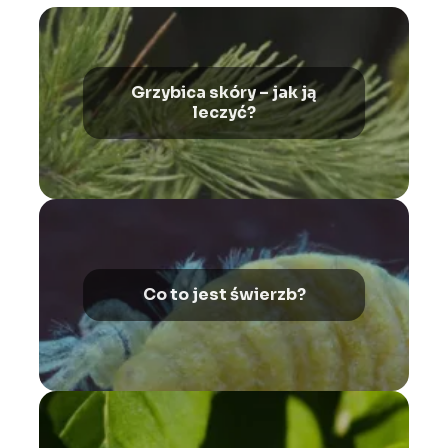
Grzybica skóry – jak ją
leczyć?
Co to jest świerzb?