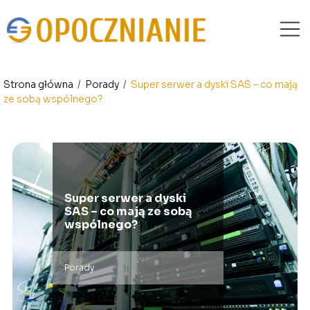
Strona główna
/
Porady
/
Super serwer a dyski SAS – co mają
ze sobą wspólnego?
Super serwer a dyski
SAS – co mają ze sobą
wspólnego?
Porady