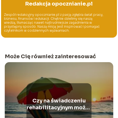
Redakcja opocznianie.pl
Zespół redakcyjny opocznianie.pl z pasją zgłębia świat pracy,
biznesu, finansów i edukacji. Chętnie dzielimy się naszą
wiedzą, tłumacząc nawet najtrudniejsze zagadnienia w
przystępny sposób. Naszą misją jest inspirować i pomagać
czytelnikom w codziennych wyzwaniach.
Może Cię również zainteresować
Czy na świadczeniu
rehabilitacyjnym można
jechać na urlop?