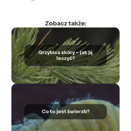
Zobacz także:
Grzybica skóry – jak ją
leczyć?
Co to jest świerzb?