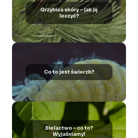
Grzybica skóry – jak ją
leczyć?
Co to jest świerzb?
Bielactwo – co to?
Wyjaśniamy!