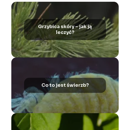
Grzybica skóry – jak ją
leczyć?
Co to jest świerzb?