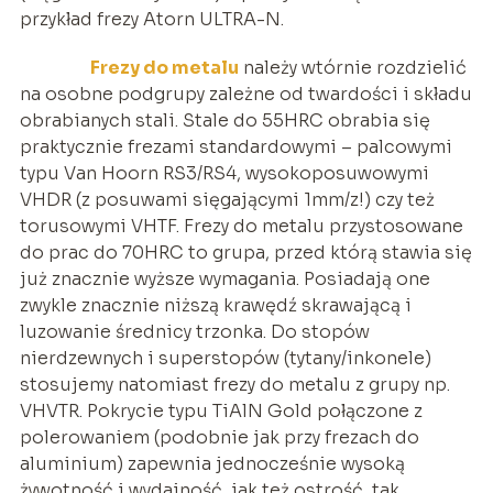
przykład frezy Atorn ULTRA-N.
Frezy do metalu
należy wtórnie rozdzielić
na osobne podgrupy zależne od twardości i składu
obrabianych stali. Stale do 55HRC obrabia się
praktycznie frezami standardowymi – palcowymi
typu Van Hoorn RS3/RS4, wysokoposuwowymi
VHDR (z posuwami sięgającymi 1mm/z!) czy też
torusowymi VHTF. Frezy do metalu przystosowane
do prac do 70HRC to grupa, przed którą stawia się
już znacznie wyższe wymagania. Posiadają one
zwykle znacznie niższą krawędź skrawającą i
luzowanie średnicy trzonka. Do stopów
nierdzewnych i superstopów (tytany/inkonele)
stosujemy natomiast frezy do metalu z grupy np.
VHVTR. Pokrycie typu TiAlN Gold połączone z
polerowaniem (podobnie jak przy frezach do
aluminium) zapewnia jednocześnie wysoką
żywotność i wydajność, jak też ostrość, tak