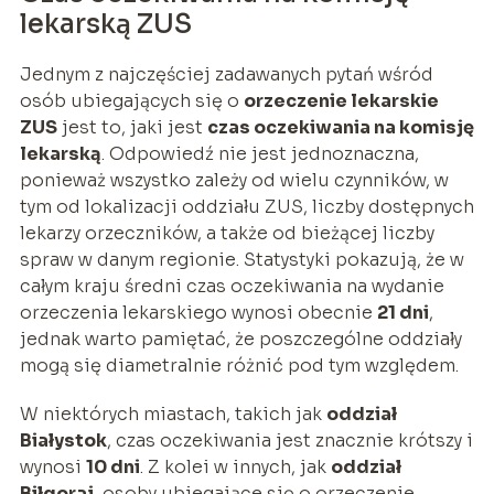
lekarską ZUS
Jednym z najczęściej zadawanych pytań wśród
osób ubiegających się o
orzeczenie lekarskie
ZUS
jest to, jaki jest
czas oczekiwania na komisję
lekarską
. Odpowiedź nie jest jednoznaczna,
ponieważ wszystko zależy od wielu czynników, w
tym od lokalizacji oddziału ZUS, liczby dostępnych
lekarzy orzeczników, a także od bieżącej liczby
spraw w danym regionie. Statystyki pokazują, że w
całym kraju średni czas oczekiwania na wydanie
orzeczenia lekarskiego wynosi obecnie
21 dni
,
jednak warto pamiętać, że poszczególne oddziały
mogą się diametralnie różnić pod tym względem.
W niektórych miastach, takich jak
oddział
Białystok
, czas oczekiwania jest znacznie krótszy i
wynosi
10 dni
. Z kolei w innych, jak
oddział
Biłgoraj
, osoby ubiegające się o orzeczenie