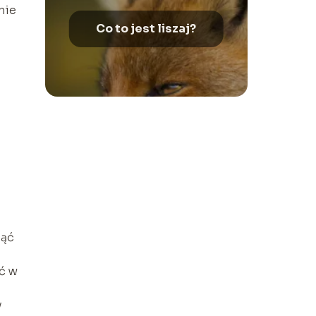
nie
Co to jest liszaj?
nąć
ć w
y