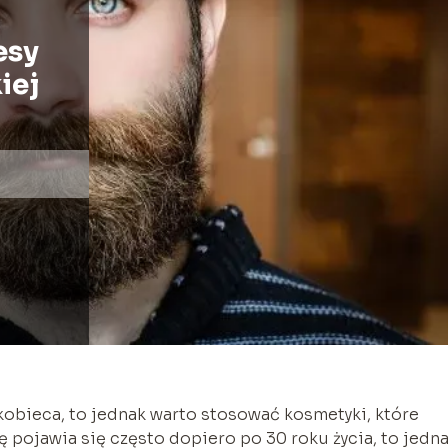
esy
iej
 kobieca, to jednak warto stosować kosmetyki, które
ię pojawia się często dopiero po 30 roku życia, to jedn