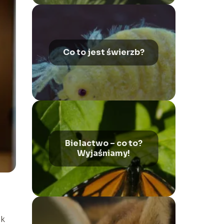
Co to jest świerzb?
Bielactwo – co to?
Wyjaśniamy!
ak