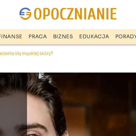
FINANSE
PRACA
BIZNES
EDUKACJA
PORAD
rzenia się męskiej skóry?