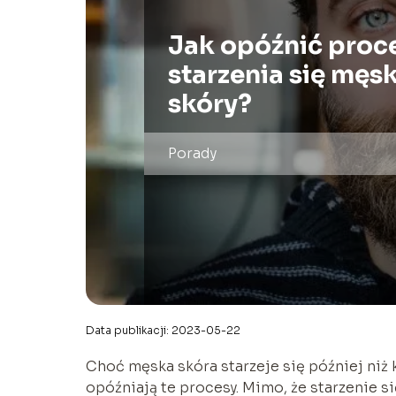
Jak opóźnić proc
starzenia się męsk
skóry?
Porady
Data publikacji: 2023-05-22
Choć męska skóra starzeje się później niż
opóźniają te procesy. Mimo, że starzenie s