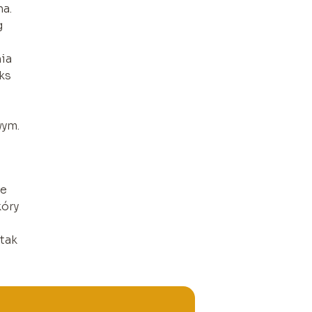
na.
g
nia
ks
e
wym.
że
kóry
tak