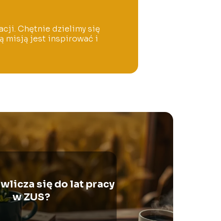
acji. Chętnie dzielimy się
 misją jest inspirować i
wlicza się do lat pracy
w ZUS?