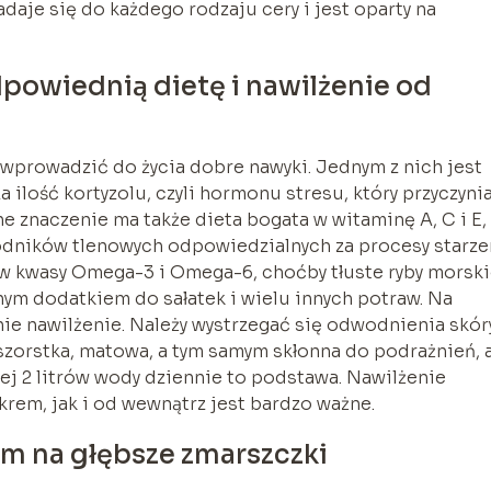
daje się do każdego rodzaju cery i jest oparty na
dpowiednią dietę i nawilżenie od
prowadzić do życia dobre nawyki. Jednym z nich jest
ilość kortyzolu, czyli hormonu stresu, który przyczynia
ne znaczenie ma także dieta bogata w witaminę A, C i E,
dników tlenowych odpowiedzialnych za procesy starzen
w kwasy Omega-3 i Omega-6, choćby tłuste ryby morski
nym dodatkiem do sałatek i wielu innych potraw. Na
e nawilżenie. Należy wystrzegać się odwodnienia skóry
, szorstka, matowa, a tym samym skłonna do podrażnień, 
iej 2 litrów wody dziennie to podstawa. Nawilżenie
 krem, jak i od wewnątrz jest bardzo ważne.
m na głębsze zmarszczki