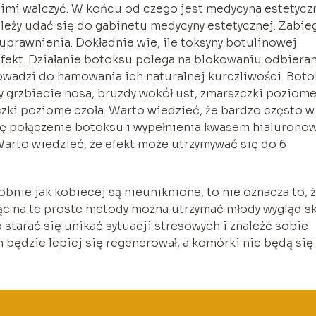
nimi walczyć. W końcu od czego jest medycyna estetycz
leży udać się do gabinetu medycyny estetycznej. Zabie
prawnienia. Dokładnie wie, ile toksyny botulinowej
efekt. Działanie botoksu polega na blokowaniu odbiera
wadzi do hamowania ich naturalnej kurczliwości. Boto
y grzbiecie nosa, bruzdy wokół ust, zmarszczki poziom
czki poziome czoła. Warto wiedzieć, że bardzo często w
ię połączenie botoksu i wypełnienia kwasem hialurono
Warto wiedzieć, że efekt może utrzymywać się do 6
bnie jak kobiecej są nieuniknione, to nie oznacza to, 
ąc na te proste metody można utrzymać młody wygląd s
starać się unikać sytuacji stresowych i znaleźć sobie
będzie lepiej się regenerował, a komórki nie będą się 