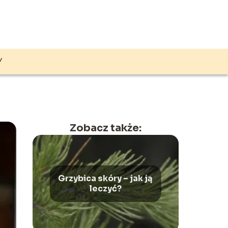
Y
Zobacz także:
Grzybica skóry – jak ją
leczyć?