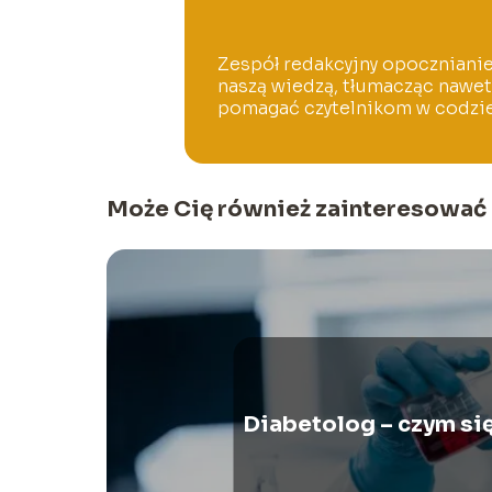
Zespół redakcyjny opocznianie.p
naszą wiedzą, tłumacząc nawet
pomagać czytelnikom w codzi
Może Cię również zainteresować
Diabetolog – czym si