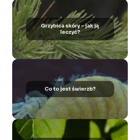
Grzybica skóry – jak ją
leczyć?
Co to jest świerzb?