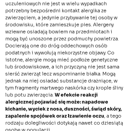
uczuleniowych nie jest w wielu wypadkach
potrzebny bezpośredni kontakt alergika ze
zwierzęciem, a jedynie przybywanie tej osoby w
środowisku, które zamieszkuje pies. Alergeny
wziewne osiadają bowiem na przedmiotach i
mogą być unoszone przez podmuchy powietrza.
Docierają one do dróg oddechowych osób
podatnych i wywołują niekorzystne objawy. Co
istotne, alergie mogą mieć podłoże genetyczne
lub środowiskowe, a ich przyczyną nie jest sama
sierść zwierząt lecz wspominanie białka. Mogą
jednak na niej osiadać substancje drażniące, w
tym fragmenty martwego naskórka czy krople śliny
lub potu zwierzęcia.
W efekcie reakcji
alergicznej pojawiać się może: napadowe
kichanie, wyciek z nosa, duszności, świąd skóry,
zapalenie spojówek oraz łzawienie oczu
, a tego
rodzaju dolegliwości dotykają nawet co dziesiątą
osobę w populacji.