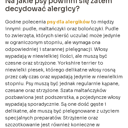
Na jakie psy powinni się zatem
decydować alergicy?
Godne polecenia
psy dla alergików
to między
innymi: pudle, maltańczyki oraz bolończyki. Pudle
to zwierzęta, których sierść uczulać może jedynie
w ograniczonym stopniu, ale wymaga ona
odpowiedniej i starannej pielęgnacji. Włosy
wypadają w niewielkiej ilości, ale muszą być
czesne oraz strzyżone. Yorkshire terrier to
niewielki piesek, którego delikatne włosy rosną
przez cały czas oraz wypadają jedynie w niewielkim
stopniu. Psy muszą być jednak regularnie kąpane,
czesane oraz strzyżone. Szata maltańczyków
pozbawiona jest podszerstka, a pojedyncze włosy
wypadają sporadycznie. Są one dość gęste i
delikatne, ale muszą być pielęgnowane z użyciem
specjalnych preparatów. Strzyżenie oraz
szczotkowanie jest również konieczne w