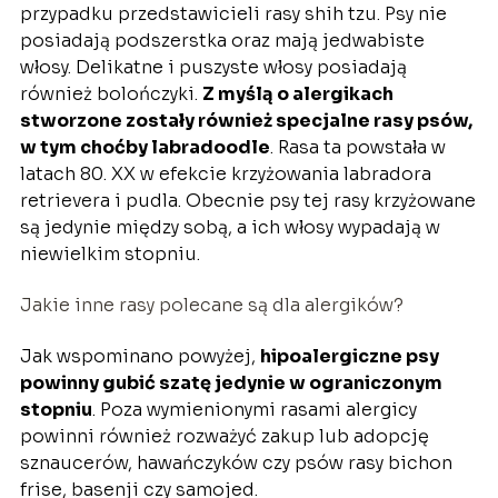
przypadku przedstawicieli rasy shih tzu. Psy nie
posiadają podszerstka oraz mają jedwabiste
włosy. Delikatne i puszyste włosy posiadają
również bolończyki.
Z myślą o alergikach
stworzone zostały również specjalne rasy psów,
w tym choćby labradoodle
. Rasa ta powstała w
latach 80. XX w efekcie krzyżowania labradora
retrievera i pudla. Obecnie psy tej rasy krzyżowane
są jedynie między sobą, a ich włosy wypadają w
niewielkim stopniu.
Jakie inne rasy polecane są dla alergików?
Jak wspominano powyżej,
hipoalergiczne psy
powinny gubić szatę jedynie w ograniczonym
stopniu
. Poza wymienionymi rasami alergicy
powinni również rozważyć zakup lub adopcję
sznaucerów, hawańczyków czy psów rasy bichon
frise, basenji czy samojed.