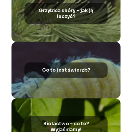
Grzybica skóry – jak ją
leczyć?
Co to jest świerzb?
Bielactwo – co to?
Wyjaśniamy!