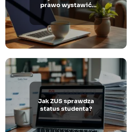
prawo wystawić
zwolnienie z powodu
wypalenia
zawodowego?
Jak ZUS sprawdza
status studenta?