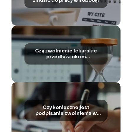
zmusić do pracy w sobotę?
Czy zwolnienie lekarskie
przedłuża okres
wypowiedzenia?
Czy konieczne jest
podpisanie zwolnienia w
trybie dyscyplinarnym?