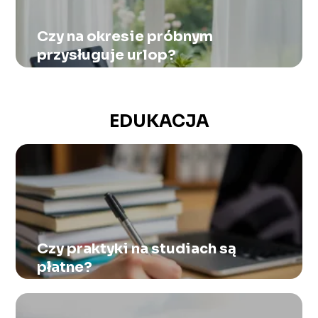
Czy na okresie próbnym
przysługuje urlop?
EDUKACJA
Czy praktyki na studiach są
płatne?