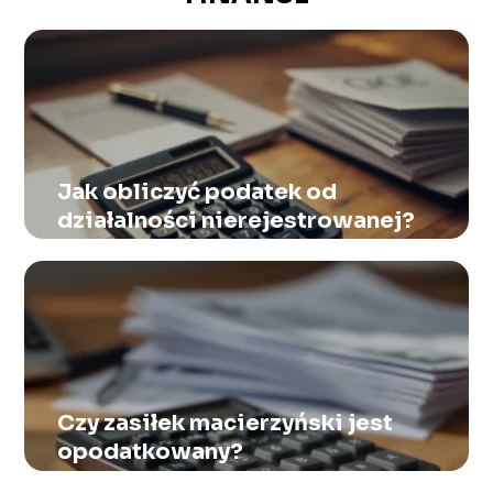
Jak obliczyć podatek od
działalności nierejestrowanej?
Czy zasiłek macierzyński jest
opodatkowany?