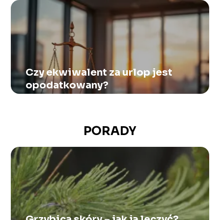
Czy ekwiwalent za urlop jest
opodatkowany?
PORADY
Grzybica skóry – jak ją leczyć?